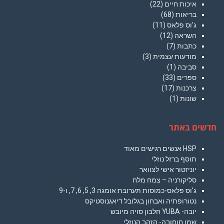
איכות חיים
(22)
בריאות
(68)
ג'וס פלאס
(11)
השראה
(12)
כתבות
(7)
מודעות עצמית
(3)
סביבה
(1)
ספרים
(33)
צרכנות
(17)
שונות
(1)
חדשים באתר
HSP אנשים רגישים מאוד
תוסף ברזל נוזלי
יוניזטור אישי לצוואר
סליקורניה – צמח מלח
ג'וס פלאס-כמוסות תערובת אומגה 3, 5, 6, 7, ו-9
נטורופתיה ואבחון בגלובל דיאגנוסטיקס
יובה- YUBA חלבון סויה מיובש
שמן חוחובה- הזהב הנוזלי