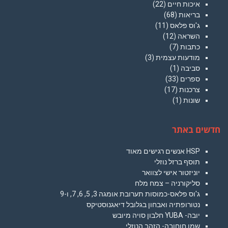
איכות חיים
(22)
בריאות
(68)
ג'וס פלאס
(11)
השראה
(12)
כתבות
(7)
מודעות עצמית
(3)
סביבה
(1)
ספרים
(33)
צרכנות
(17)
שונות
(1)
חדשים באתר
HSP אנשים רגישים מאוד
תוסף ברזל נוזלי
יוניזטור אישי לצוואר
סליקורניה – צמח מלח
ג'וס פלאס-כמוסות תערובת אומגה 3, 5, 6, 7, ו-9
נטורופתיה ואבחון בגלובל דיאגנוסטיקס
יובה- YUBA חלבון סויה מיובש
שמן חוחובה- הזהב הנוזלי