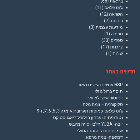
בריאות
(68)
ג'וס פלאס
(11)
השראה
(12)
כתבות
(7)
מודעות עצמית
(3)
סביבה
(1)
ספרים
(33)
צרכנות
(17)
שונות
(1)
חדשים באתר
HSP אנשים רגישים מאוד
תוסף ברזל נוזלי
יוניזטור אישי לצוואר
סליקורניה – צמח מלח
ג'וס פלאס-כמוסות תערובת אומגה 3, 5, 6, 7, ו-9
נטורופתיה ואבחון בגלובל דיאגנוסטיקס
יובה- YUBA חלבון סויה מיובש
שמן חוחובה- הזהב הנוזלי
דמיאנה- צמח מרפא