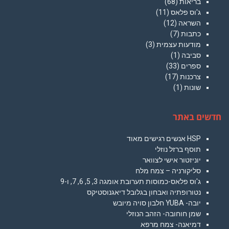
בריאות
(68)
ג'וס פלאס
(11)
השראה
(12)
כתבות
(7)
מודעות עצמית
(3)
סביבה
(1)
ספרים
(33)
צרכנות
(17)
שונות
(1)
חדשים באתר
HSP אנשים רגישים מאוד
תוסף ברזל נוזלי
יוניזטור אישי לצוואר
סליקורניה – צמח מלח
ג'וס פלאס-כמוסות תערובת אומגה 3, 5, 6, 7, ו-9
נטורופתיה ואבחון בגלובל דיאגנוסטיקס
יובה- YUBA חלבון סויה מיובש
שמן חוחובה- הזהב הנוזלי
דמיאנה- צמח מרפא