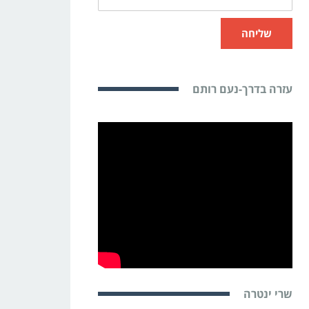
שליחה
עזרה בדרך-נעם רותם
שרי ינטרה