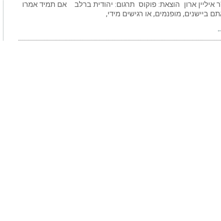
ר איליין ארון הוצאת: פוקוס תרגום: יהודית ברלב אם תמיד אמרו
 ביישנים, מופנמים, או רגישים מידי,
←