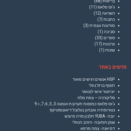
בריאות
(68)
ג'וס פלאס
(11)
השראה
(12)
כתבות
(7)
מודעות עצמית
(3)
סביבה
(1)
ספרים
(33)
צרכנות
(17)
שונות
(1)
חדשים באתר
HSP אנשים רגישים מאוד
תוסף ברזל נוזלי
יוניזטור אישי לצוואר
סליקורניה – צמח מלח
ג'וס פלאס-כמוסות תערובת אומגה 3, 5, 6, 7, ו-9
נטורופתיה ואבחון בגלובל דיאגנוסטיקס
יובה- YUBA חלבון סויה מיובש
שמן חוחובה- הזהב הנוזלי
דמיאנה- צמח מרפא