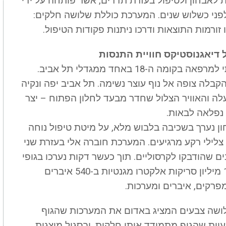
 מערכת חדשנית לאבחון ולטיפול בעזרת תדרים, אשר פותחה על ידי
ה לעולם לפני כשלוש שנים. המערכת כוללת שלושה חלקים:
זורמות התוצאות ודרכו ניתנות פקודות הטיפול.
 דיאגנוסטיקס חוויית התנסות
הגעתי למרפאה בקומה ה-18 באחד ממגדלי תל אביב.
קבלה צופה אל נוף עוצר נשימה. תל אביב יפה ונקיה
ה והאוויר הצלול שחדר מבעד לחלון הפתוח – יצר
נפלאה לבאות.
ן נערך בשכיבה בלבוש מלא, על מיטת טיפול נוחה
י צלילי רקע מרגיעים. המערכת חוברה אלי בעזרת שני
ים שהודבקו לקרסוליים. תוך כעשר דקות נערכו בגופי
כ-100 מיליון סריקות אלקטרו מגנטיות ב-540 איברים
מפרקים, איברים ומערכות.
ושה צבעים המציג באדום את המערכות שהגוף
יות שהגוף מתמודד איתן חלקית. ובסגול מוצגות