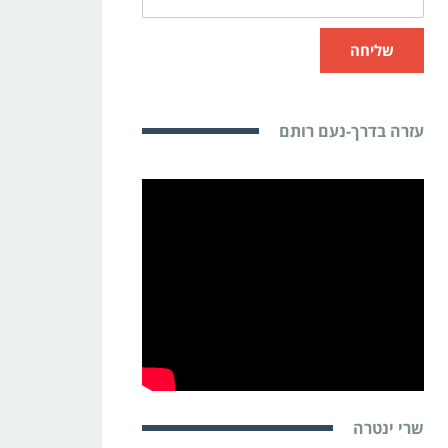
שליחה
עזרה בדרך-נעם רותם
שרי ינטרה