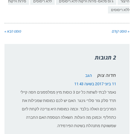
הייצור
ג'וס פלאס- פירות וירקות ללא ריסוסים
ללא ריסוסים
פירות וירקות
ללא ריסוסים
« פוסט קודם
פוסט הבא »
2 תגובות
חדוה צוק
הגב
11 ביוני 2017 בשעה 11:43
נאמר לבתי לשתות כל יום 3 כוסות מיץ ממלפפונים חסה קיילי
תרד סלק גזר סלרי גינגר. האם יש לכם כמוסות שמכילות את
המרכיבים האלה בלבד. וכמה כמוסות היא צריכה לקחת ליום
כתחליף. וכמוכן מה העלות. השאלה הנוספת האם החברה
שמשווקת מתנהלת בשיטת הפירמידה.