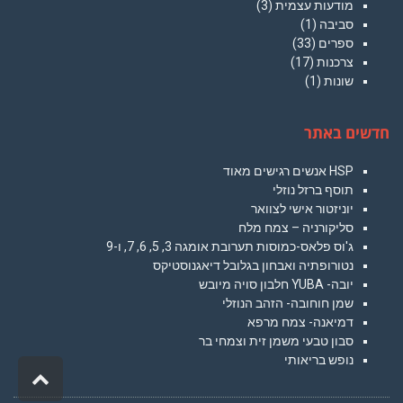
מודעות עצמית
(3)
סביבה
(1)
ספרים
(33)
צרכנות
(17)
שונות
(1)
חדשים באתר
HSP אנשים רגישים מאוד
תוסף ברזל נוזלי
יוניזטור אישי לצוואר
סליקורניה – צמח מלח
ג'וס פלאס-כמוסות תערובת אומגה 3, 5, 6, 7, ו-9
נטורופתיה ואבחון בגלובל דיאגנוסטיקס
יובה- YUBA חלבון סויה מיובש
שמן חוחובה- הזהב הנוזלי
דמיאנה- צמח מרפא
סבון טבעי משמן זית וצמחי בר
נופש בריאותי
גלילה
לראש