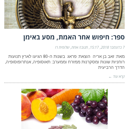
ספר: חיפוש אחר האמת, מסע באימן
7 בדצמבר 2018
15:17
תגובה אחת
שלומית רז
מאת: זאב בן אריה הוצאת: פראג בשנות ה-80 הגיעו לארץ תנועות
רוחניות שונות ומסקרנות ממזרח וממערב: תאוסופיה, אנתרופוסופיה,
הדרך הרביעית
קרא עוד ←