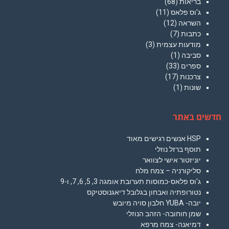
בריאות
(68)
ג'וס פלאס
(11)
השראה
(12)
כתבות
(7)
מודעות עצמית
(3)
סביבה
(1)
ספרים
(33)
צרכנות
(17)
שונות
(1)
חדשים באתר
HSP אנשים רגישים מאוד
תוסף ברזל נוזלי
יוניזטור אישי לצוואר
סליקורניה – צמח מלח
ג'וס פלאס-כמוסות תערובת אומגה 3, 5, 6, 7, ו-9
נטורופתיה ואבחון בגלובל דיאגנוסטיקס
יובה- YUBA חלבון סויה מיובש
שמן חוחובה- הזהב הנוזלי
דמיאנה- צמח מרפא