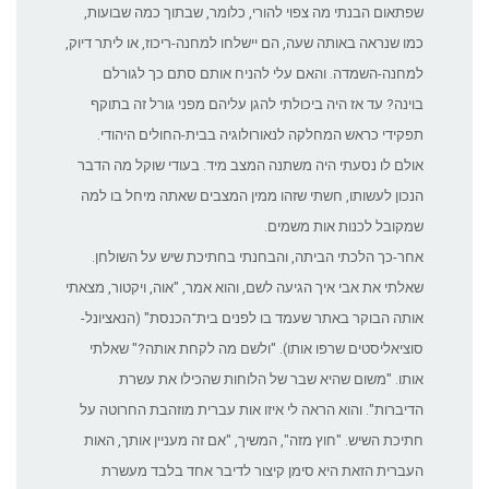
שפתאום הבנתי מה צפוי ‏להורי, כלומר, שבתוך ‏כמה שבועות,
כמו שנראה באותה שעה, הם יישלחו למחנה-ריכוז, או ליתר ‏דיוק,
למחנה-השמדה. ‏והאם עלי להניח אותם סתם כך לגורלם
בוינה? עד אז היה ביכולתי להגן ‏עליהם מפני גורל זה בתוקף
‏תפקידי כראש המחלקה לנאורולוגיה בבית-החולים היהודי.
אולם לו ‏נסעתי היה משתנה המצב מיד. ‏בעודי שוקל מה הדבר
הנכון לעשותו, חשתי שזהו ממין המצבים שאתה ‏מיחל בו למה
שמקובל לכנות ‏אות משמים.‏
אחר-כך הלכתי הביתה, והבחנתי בחתיכת שיש על השולחן.
שאלתי את אבי איך הגיעה לשם, והוא ‏‏אמר, "אוה, ויקטור, מצאתי
אותה הבוקר באתר שעמד בו לפנים בית־הכנסת" (הנאציונל-
‏סוציאליסטים ‏שרפו אותו). "ולשם מה לקחת אותה?" שאלתי
אותו. "משום שהיא שבר של הלוחות ‏שהכילו את ‏עשרת
הדיברות". והוא הראה לי איזו אות עברית מוזהבת החרוטה על
חתיכת השיש. "חוץ ‏מזה", ‏המשיך, "אם זה מעניין אותך, האות
העברית הזאת היא סימן קיצור לדיבר אחד בלבד מעשרת