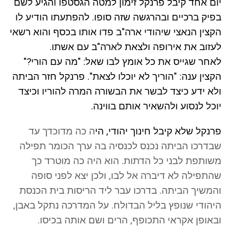
יום אחד קיבל פרנקל זימון למטה הגסטפו והגיע לשם
בפיק ברכיים ובהרגשה שזה סופו. להפתעתו הודיע לו
הקצין הנאצי שיהודי ארה"ב פדו אותו בכסף והוא רשאי
לעזוב את אירופה ולצאת לארה"ב עם אשתו.
לאחר שגייס את כל אומץ לבו שאל: "מה עם הורי?"
הקצין ענה: "הוריך לא יוכלו לצאת". פרנקל חזר הביתה
ולא ידע כיצד לבשר את הבשורה המרה להוריו וכיצד
יוכל לנסוע ולהשאיר אותם בווינה.
פרנקל שלא קיבל חינוך יהודי, הי
ה כה מדוכדך עד
שבדרכו הביתה נכנס לכנסיה בה ערך הכומר תפילה
משותפת לבני כל הדתות. הוא היה כה מוטרד כך
שהתפילה לא דיברה אל לבו, ולכן יצא לפני סופה
והמשיך הביתה. בדרכו עבר ליד הריסות בית הכנסת
היהודי שנופץ בליל הבדולח. על המדרכה נתקל באבן,
ובאופן אקראי התכופף, הרים ושם אותה בכיסו.