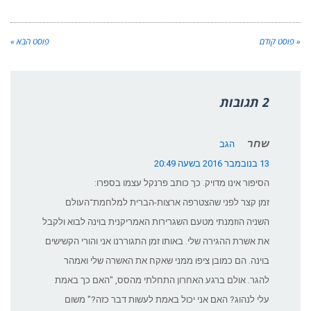
« פוסט קודם
פוסט הבא »
2 תגובות
שחר
הגב
13 בנובמבר 2016 בשעה 20:49
הסיפור אינו מדויק. כך כותב פרנקל עצמו בספרו:
זמן קצר לפני שהצטרפה ארצות-הברית למלחמת־העולם
השניה הוזמנתי מטעם השגרירות ‏האמריקנית ‏בוינה לבוא ולקבל
את אשרת ההגירה שלי. באותו זמן התגוררנו אני והורי הקשישים
‏בוינה. הם כמובן ציפו ‏ממני שאקח את האשרה שלי ואמהר
להגר. אולם ברגע האחרון התחלתי מהסס, ‏‏"האם כך באמת
עלי ‏לנהוג? האם אני יכול באמת לעשות דבר כזה?" משום