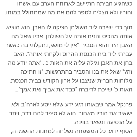
כשהגיע הביתה התיישב לארוחת הערב עם אשתו
והוריו ולא הצליח לספר להם את מה שמתחולל במוחו.
תוך כדי ישיבה ליד השולחן הציקה לו האבן, הוא הוציא
אותה מהכיס והניח אותה על השולחן. אביו שאל מה
האבן הזו. והוא הסביר: "אין לי מושג, נתקלתי בה כאשר
עברתי ליד בית הכנסת ההרוס ולקחתי אותה". האב
בחן את האבן וגילה עליה את האות כ'. "אתה יודע מה
זה?" שאל את בנו והסביר בהתרגשות: "זו חתיכה
מלוחות הברית שניצבו על ארון הקודש בבית הכנסת.
האות כ' שייכת לדיברה "כבד את אביך ואת אמך"…
פרנקל אמר שבאותו רגע ידע שלא ייסע לארה"ב ולא
ישאיר את הוריו מאחור. הוא לא סיפר להם דבר, ויתר
על הנסיעה ונשאר בווינה.
הסוף ידוע: כל המשפחה נשלחה למחנות ההשמדה,