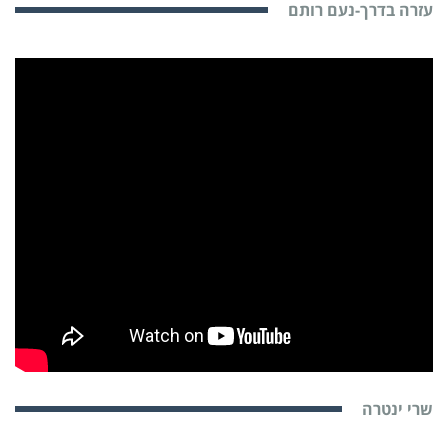
עזרה בדרך-נעם רותם
שרי ינטרה