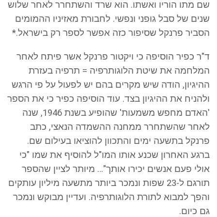
שם מתו הוריו ואשתו. הוא שרד והשתחרר לאחר שלוש
שנים של סבל גופני ונפשי. לחבורת מאזיניו ההמומים
הסביר פרנקל שסיפור כזה אפשר לספר רק בישראל.*
ד"ר כפיר הוסיפה כי ויקטור פרנקל אשר פיתח לאחר
המלחמה את שיטת הלוגותרפיה = תרפיה בעזרת
ההיגיון, הודה שיש מקרים בהם יש לפעול על פי הרגש
ולהניח את ההיגיון בצד. עוד הוסיפה כפיר כי את הספר
'האדם מחפש משמעות' שהופיע בשנת 1946, שנה
לאחר שהשתחרר ממחנה ההשמדה הנאצי, כתב
פרנקל בתשעה ימים והתכוון להוציאו בעילום שם.
ברגע האחרון שכנע אותו המו"ל להוסיף את שמו "כי
אולי פעם אנשים יכירו אותך"… מיותר לציין שהספר
תורגם ל-23 שפות ונמכר ביותר מתשעה מיליון עותקים
והפך למבוא לתורת הלוגותרפיה. ועדיין מבוקש ונמכר
גם כיום.