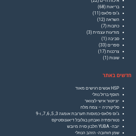
איכות חיים
(22)
בריאות
(68)
ג'וס פלאס
(11)
השראה
(12)
כתבות
(7)
מודעות עצמית
(3)
סביבה
(1)
ספרים
(33)
צרכנות
(17)
שונות
(1)
חדשים באתר
HSP אנשים רגישים מאוד
תוסף ברזל נוזלי
יוניזטור אישי לצוואר
סליקורניה – צמח מלח
ג'וס פלאס-כמוסות תערובת אומגה 3, 5, 6, 7, ו-9
נטורופתיה ואבחון בגלובל דיאגנוסטיקס
יובה- YUBA חלבון סויה מיובש
שמן חוחובה- הזהב הנוזלי