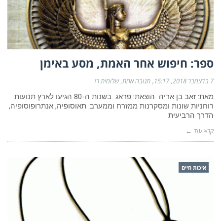
ספר: חיפוש אחר האמת, מסע באימן
7 בדצמבר 2018
15:17
תגובה אחת
שלומית רז
מאת: זאב בן אריה הוצאת: פראג בשנות ה-80 הגיעו לארץ תנועות
רוחניות שונות ומסקרנות ממזרח וממערב: תאוסופיה, אנתרופוסופיה,
הדרך הרביעית
קרא עוד ←
איכות חיים