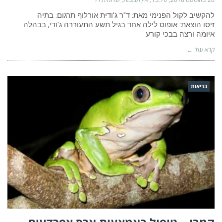
להקשיב לקול הפנימי מאת: ד"ר ג'ודית אורלוף תרגום: בתיה
זיסו הוצאת: אופוס לילה אחד בגיל תשע התעוררה ג'ודי, בבהלה
איומה ורצה בבכי קורע
קרא עוד ←
בריאות