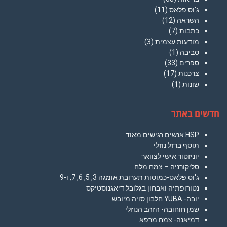
ג'וס פלאס
(11)
השראה
(12)
כתבות
(7)
מודעות עצמית
(3)
סביבה
(1)
ספרים
(33)
צרכנות
(17)
שונות
(1)
חדשים באתר
HSP אנשים רגישים מאוד
תוסף ברזל נוזלי
יוניזטור אישי לצוואר
סליקורניה – צמח מלח
ג'וס פלאס-כמוסות תערובת אומגה 3, 5, 6, 7, ו-9
נטורופתיה ואבחון בגלובל דיאגנוסטיקס
יובה- YUBA חלבון סויה מיובש
שמן חוחובה- הזהב הנוזלי
דמיאנה- צמח מרפא